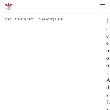
Home
Online Business
Make Money Online
F
a
c
e
b
o
o
k
d
s
E
x