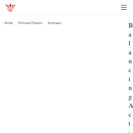
Home
Personal Finance
Insurance
B
a
l
a
n
c
i
n
g
c
t
: