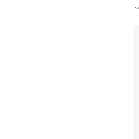
Ma
Fo