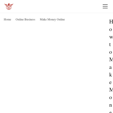
Home
Online Business
Make Money Online
o
t
o
a
k
e
o
n
e