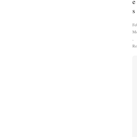
e
s
Fe
Mo
,
Re