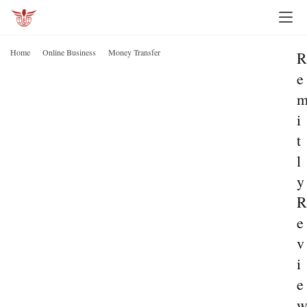
Home
Online Business
Money Transfer
R
e
i
t
l
y
R
e
v
i
e