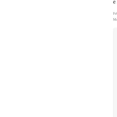
e
Fe
Mo