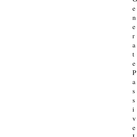
e
n
e
r
a
t
e
P
a
s
s
i
v
e
I