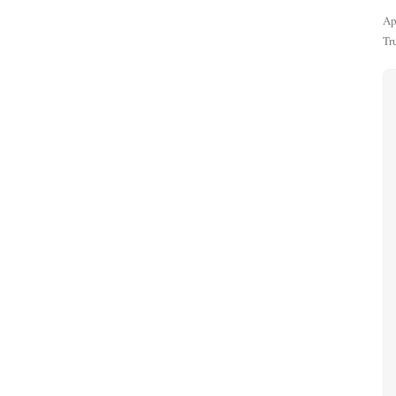
Ap
Tr