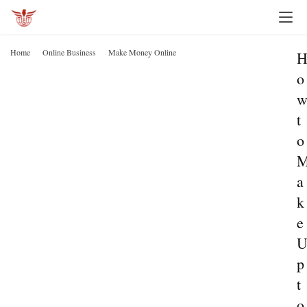
Home
Online Business
Make Money Online
o
t
o
a
k
e
p
t
o