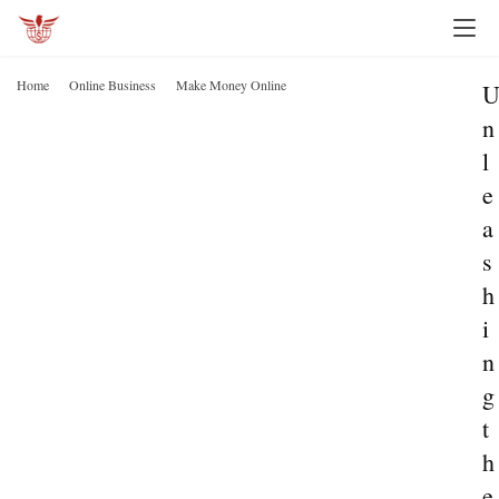
Home
Online Business
Make Money Online
n
l
e
a
s
h
i
n
g
t
h
e