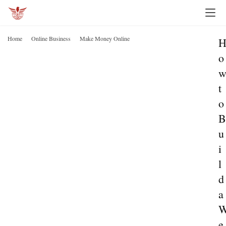
Home
Online Business
Make Money Online
o
t
o
B
u
i
l
d
a
e