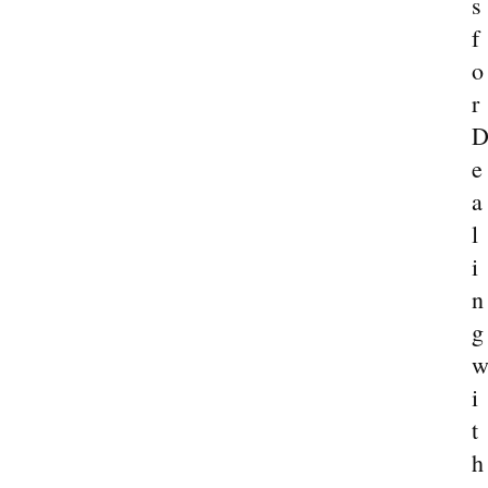
s
f
o
r
e
a
l
i
n
g
i
t
h