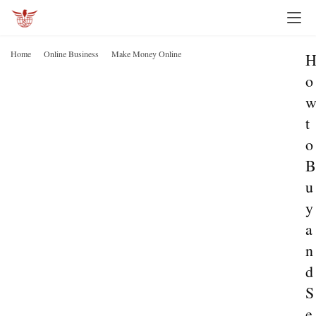
Home
Online Business
Make Money Online
o
t
o
B
u
y
a
n
d
S
e