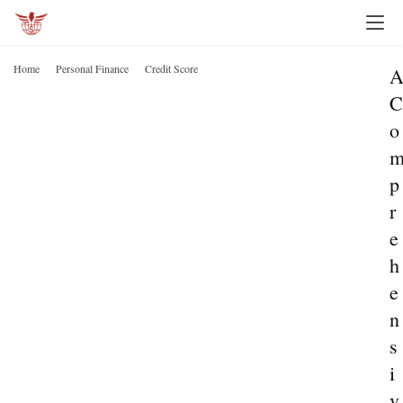
Home
Personal Finance
Credit Score
C
o
p
r
e
h
e
n
s
i
v