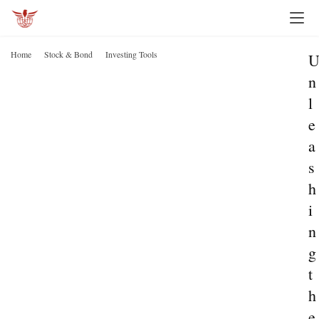
Home
Stock & Bond
Investing Tools
n
l
e
a
s
h
i
n
g
t
h
e