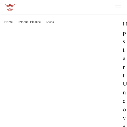
Home
Personal Finance
Loans
p
s
t
a
r
t
n
c
o
v
e