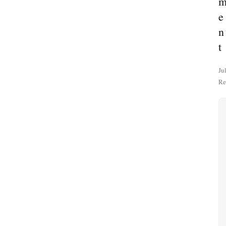
e
n
t
Ju
Re