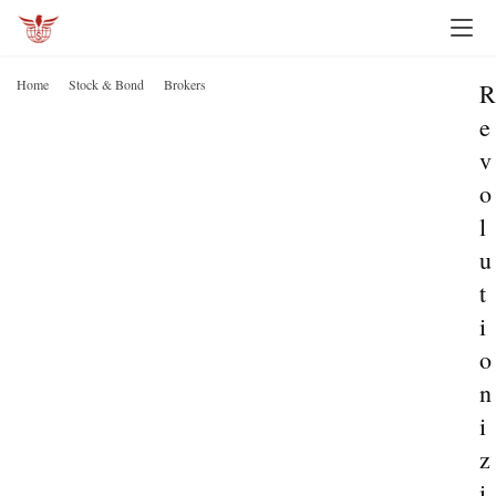
Home
Stock & Bond
Brokers
R
e
v
o
l
u
t
i
o
n
i
z
i