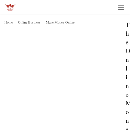
Home
Online Business
Make Money Online
T
h
e
n
l
i
n
e
o
n
e