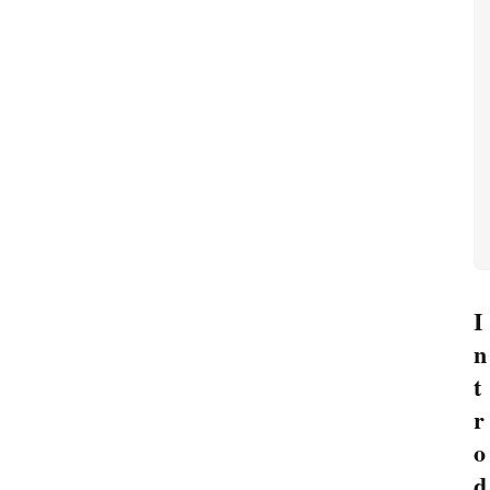
I
n
t
r
o
d