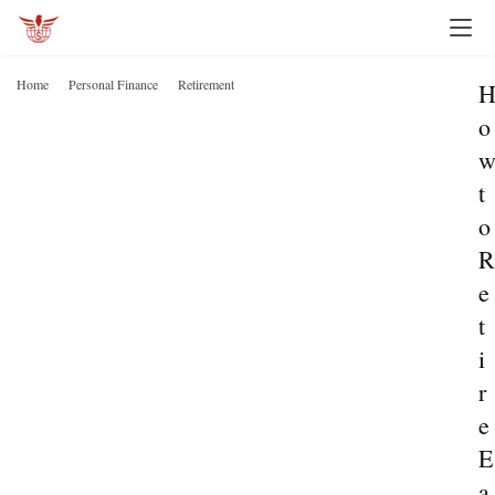
Home
Personal Finance
Retirement
o
t
o
R
e
t
i
r
e
E
a