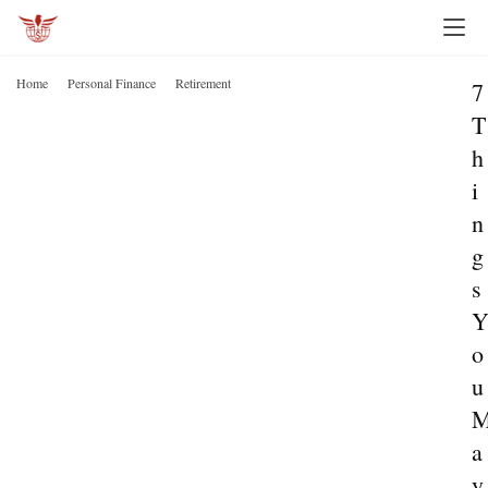
Home
Personal Finance
Retirement
7
T
h
i
n
g
s
o
u
a
y