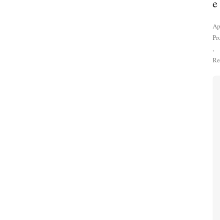
e
Ap
Pr
,
Re