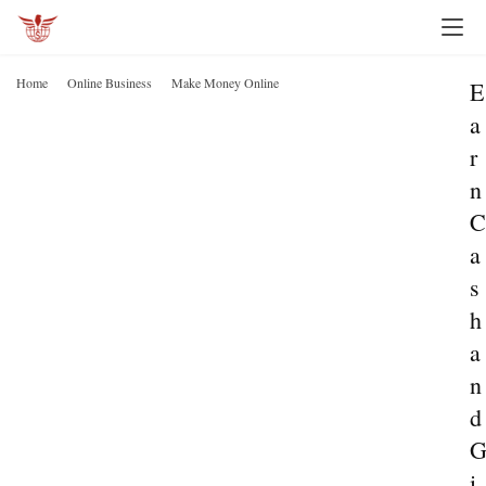
Home
Online Business
Make Money Online
E
a
r
n
C
a
s
h
a
n
d
i